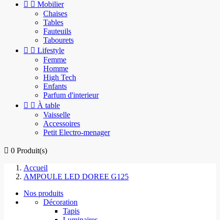


Mobilier
Chaises
Tables
Fauteuils
Tabourets


Lifestyle
Femme
Homme
High Tech
Enfants
Parfum d'interieur


À table
Vaisselle
Accessoires
Petit Electro-menager

0
Produit(s)
Accueil
AMPOULE LED DOREE G125
Nos produits
Décoration
Tapis
Luminaires