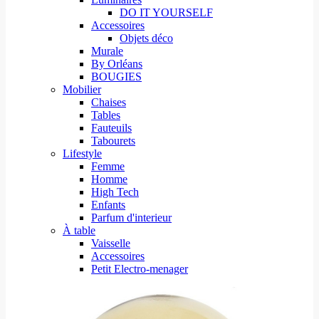
DO IT YOURSELF
Accessoires
Objets déco
Murale
By Orléans
BOUGIES
Mobilier
Chaises
Tables
Fauteuils
Tabourets
Lifestyle
Femme
Homme
High Tech
Enfants
Parfum d'interieur
À table
Vaisselle
Accessoires
Petit Electro-menager