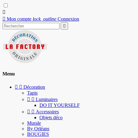


Mon compte
lock_outline
Connexion

Menu


Décoration
Tapis


Luminaires
DO IT YOURSELF


Accessoires
Objets déco
Murale
By Orléans
BOUGIES