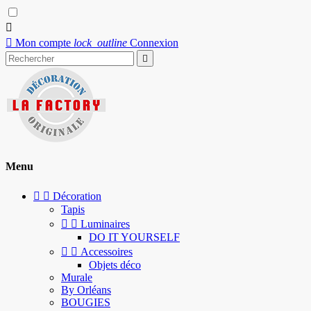


Mon compte
lock_outline
Connexion

Menu


Décoration
Tapis


Luminaires
DO IT YOURSELF


Accessoires
Objets déco
Murale
By Orléans
BOUGIES