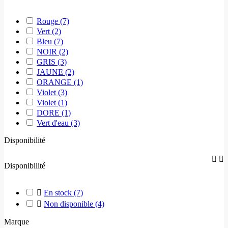
Rouge
(7)
Vert
(2)
Bleu
(7)
NOIR
(2)
GRIS
(3)
JAUNE
(2)
ORANGE
(1)
Violet
(3)
Violet
(1)
DORE
(1)
Vert d'eau
(3)
Disponibilité


Disponibilité

En stock
(7)

Non disponible
(4)
Marque