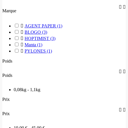


Marque

AGENT PAPER
(1)

BLOGO
(3)

HOPTIMIST
(3)

Manta
(1)

PYLONES
(1)
Poids


Poids
0,08kg - 1,1kg
Prix


Prix
19,00 € - 45,00 €