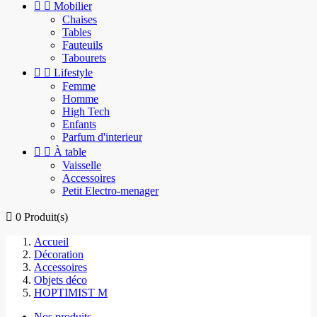


Mobilier
Chaises
Tables
Fauteuils
Tabourets


Lifestyle
Femme
Homme
High Tech
Enfants
Parfum d'interieur


À table
Vaisselle
Accessoires
Petit Electro-menager

0
Produit(s)
Accueil
Décoration
Accessoires
Objets déco
HOPTIMIST M
Nos produits