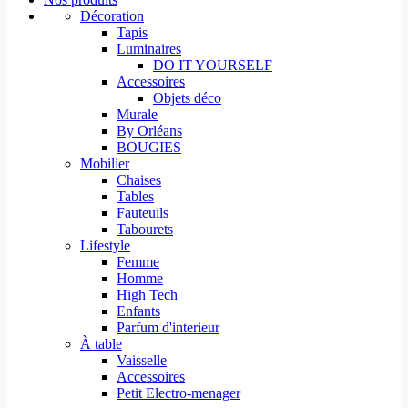
Décoration
Tapis
Luminaires
DO IT YOURSELF
Accessoires
Objets déco
Murale
By Orléans
BOUGIES
Mobilier
Chaises
Tables
Fauteuils
Tabourets
Lifestyle
Femme
Homme
High Tech
Enfants
Parfum d'interieur
À table
Vaisselle
Accessoires
Petit Electro-menager