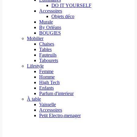
DO IT YOURSELF
Accessoires
Objets déco
Murale
By Orléans
BOUGIES
Mobilier
Chaises
Tables
Fauteuils
Tabourets
Lifestyle
Femme
Homme
High Tech
Enfants
Parfum d'interieur
À table
Vaisselle
Accessoires
Petit Electro-menager