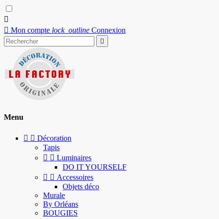


Mon compte
lock_outline
Connexion

Menu


Décoration
Tapis


Luminaires
DO IT YOURSELF


Accessoires
Objets déco
Murale
By Orléans
BOUGIES