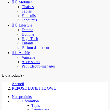


Mobilier
Chaises
Tables
Fauteuils
Tabourets


Lifestyle
Femme
Homme
High Tech
Enfants
Parfum d'interieur


À table
Vaisselle
Accessoires
Petit Electro-menager

0
Produit(s)
Accueil
REPOSE LUNETTE OWL
Nos produits
Décoration
Tapis
Luminaires