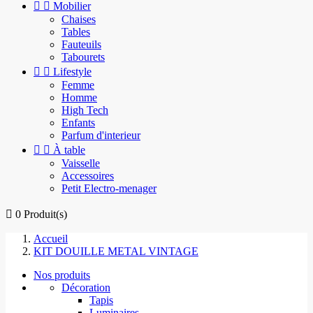


Mobilier
Chaises
Tables
Fauteuils
Tabourets


Lifestyle
Femme
Homme
High Tech
Enfants
Parfum d'interieur


À table
Vaisselle
Accessoires
Petit Electro-menager

0
Produit(s)
Accueil
KIT DOUILLE METAL VINTAGE
Nos produits
Décoration
Tapis
Luminaires