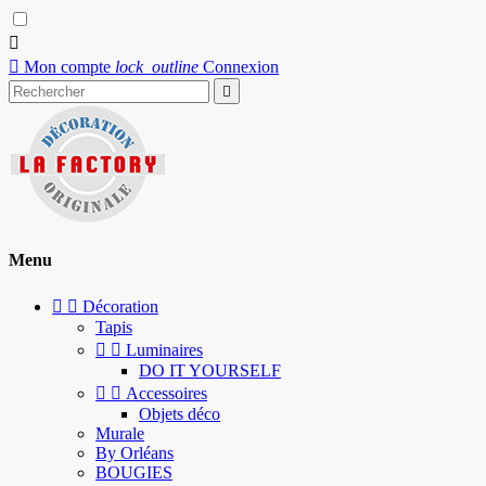


Mon compte
lock_outline
Connexion

Menu


Décoration
Tapis


Luminaires
DO IT YOURSELF


Accessoires
Objets déco
Murale
By Orléans
BOUGIES