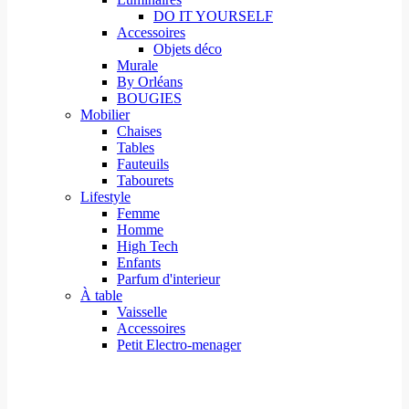
DO IT YOURSELF
Accessoires
Objets déco
Murale
By Orléans
BOUGIES
Mobilier
Chaises
Tables
Fauteuils
Tabourets
Lifestyle
Femme
Homme
High Tech
Enfants
Parfum d'interieur
À table
Vaisselle
Accessoires
Petit Electro-menager