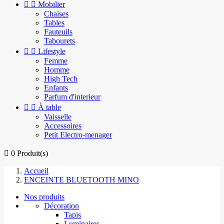


Mobilier
Chaises
Tables
Fauteuils
Tabourets


Lifestyle
Femme
Homme
High Tech
Enfants
Parfum d'interieur


À table
Vaisselle
Accessoires
Petit Electro-menager

0
Produit(s)
Accueil
ENCEINTE BLUETOOTH MINO
Nos produits
Décoration
Tapis
Luminaires