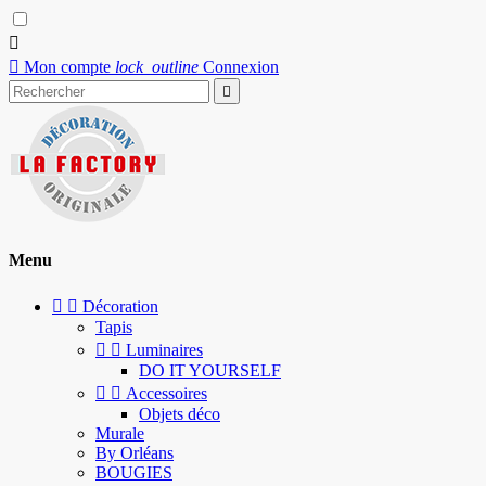


Mon compte
lock_outline
Connexion

Menu


Décoration
Tapis


Luminaires
DO IT YOURSELF


Accessoires
Objets déco
Murale
By Orléans
BOUGIES