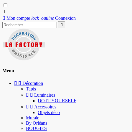


Mon compte
lock_outline
Connexion

Menu


Décoration
Tapis


Luminaires
DO IT YOURSELF


Accessoires
Objets déco
Murale
By Orléans
BOUGIES