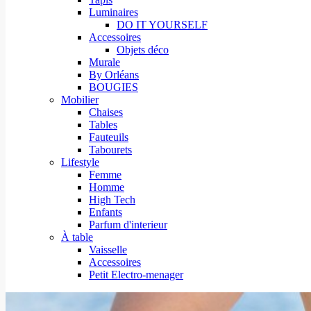
Luminaires
DO IT YOURSELF
Accessoires
Objets déco
Murale
By Orléans
BOUGIES
Mobilier
Chaises
Tables
Fauteuils
Tabourets
Lifestyle
Femme
Homme
High Tech
Enfants
Parfum d'interieur
À table
Vaisselle
Accessoires
Petit Electro-menager