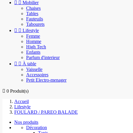


Mobilier
Chaises
Tables
Fauteuils
Tabourets


Lifestyle
Femme
Homme
High Tech
Enfants
Parfum d'interieur


À table
Vaisselle
Accessoires
Petit Electro-menager

0
Produit(s)
Accueil
Lifestyle
FOULARD / PAREO BALADE
Nos produits
Décoration
Tapis